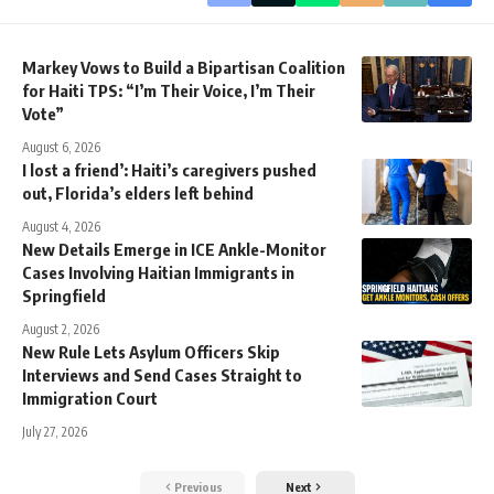
Markey Vows to Build a Bipartisan Coalition
for Haiti TPS: “I’m Their Voice, I’m Their
Vote”
August 6, 2026
I lost a friend’: Haiti’s caregivers pushed
out, Florida’s elders left behind
August 4, 2026
New Details Emerge in ICE Ankle-Monitor
Cases Involving Haitian Immigrants in
Springfield
August 2, 2026
New Rule Lets Asylum Officers Skip
Interviews and Send Cases Straight to
Immigration Court
July 27, 2026
Previous
Next