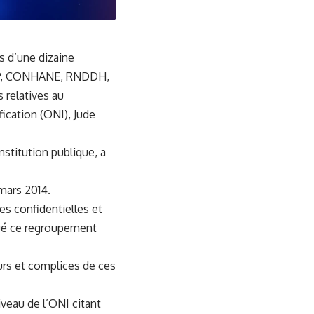
s d’une dizaine
ILAP, CONHANE, RNDDH,
 relatives au
fication (ONI), Jude
institution publique, a
 mars 2014.
s confidentielles et
iqué ce regroupement
urs et complices de ces
iveau de l’ONI citant