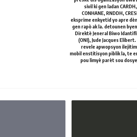
sivil ki gen ladan CARDH
CONHANE, RNDDH, CRESFE
eksprime enkyetid yo apre dèn
gen rapò ak la. detounen byen
Direktè Jeneral Biwo Idantif
(ONI), Jude Jacques Elibert.
revele apwopsyon ilejiti
mobil enstitisyon piblik la, te
pou limyè parèt sou dosye