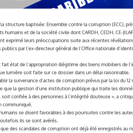
a structure baptisée: Ensemble contre la corruption (ECC), prè
oits humains et de la société civile dont CARDH, CEDH, CE-J
nt exprimé leurs préoccupations suite aux récentes révélations
ublics par l’ex-directeur général de l’Office nationale d’identi
fait état de l’appropriation illégitime des biens mobiliers de l’
e lumière soit faite sur ce dossier dans un délai raisonnable.
ablir la survenance d’actes de corruption prévus par la loi du 12
ue la gestion d’une institution publique qui traite les donnée
 soit confiée à des personnes à l’intégrité douteuse », a crit
un communiqué.
 humains se disent favorables à des poursuites contre les aute
toutefois ils se sont avérés.
 que des scandales de corruption ont déjà été enregistrés au n