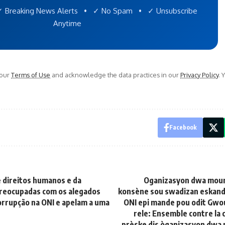
 Breaking News Alerts • ✓ No Spam • ✓ Unsubscribe
Anytime
 our
Terms of Use
and acknowledge the data practices in our
Privacy Policy
. 
Facebook
 direitos humanos e da
Oganizasyon dwa moun 
 preocupadas com os alegados
konsène sou swadizan eskand
orrupção na ONI e apelam a uma
ONI epi mande pou odit Gwou
rele: Ensemble contre la 
prèske dis òganizasyon dwa