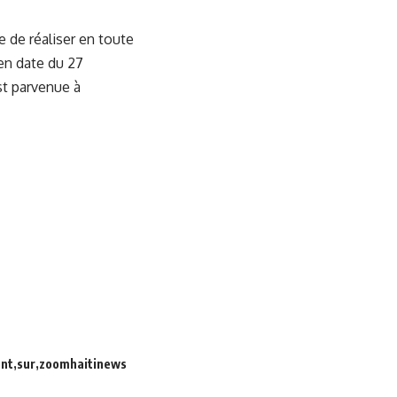
e de réaliser en toute
en date du 27
st parvenue à
ont
sur
zoomhaitinews