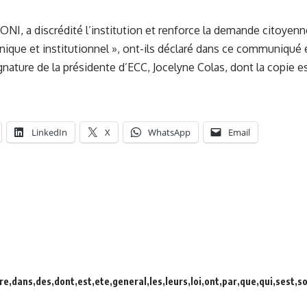
l’ONI, a discrédité l’institution et renforce la demande citoyenn
nique et institutionnel », ont-ils déclaré dans ce communiqué 
nature de la présidente d’ECC, Jocelyne Colas, dont la copie e
LinkedIn
X
WhatsApp
Email
re
dans
des
dont
est
ete
general
les
leurs
loi
ont
par
que
qui
sest
s