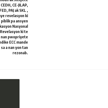
, CEDH, CE-JILAP,
D, PAJ ak SKL ,
ye revelasyon ki
 piblik pa ansyen
ikasyon Nasyonal
 Revelasyon ki te
m nan pwopriyete
 endike ECC mande
 sa a nan yon tan
rezonab.