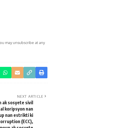
You may unsubscribe at any
NEXT ARTICLE
ak sosyete sivil
al koripsyon nan
p nan estrikti ki
corruption (ECC),
 moun ak sosyete