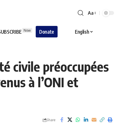
Aa
Now
SUBSCRIBE
Donate
English
té civile préoccupées
enus à l’ONI et
Share