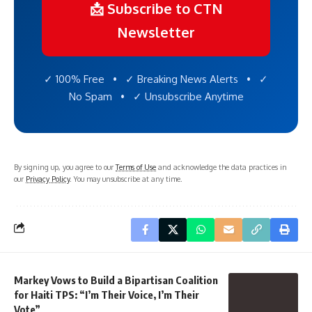
📩 Subscribe to CTN
Newsletter
✓ 100% Free • ✓ Breaking News Alerts • ✓
No Spam • ✓ Unsubscribe Anytime
By signing up, you agree to our
Terms of Use
and acknowledge the data practices in
our
Privacy Policy
. You may unsubscribe at any time.
Markey Vows to Build a Bipartisan Coalition
for Haiti TPS: “I’m Their Voice, I’m Their
Vote”