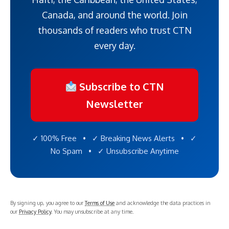
Canada, and around the world. Join
thousands of readers who trust CTN
every day.
Subscribe to CTN
Newsletter
✓ 100% Free • ✓ Breaking News Alerts • ✓
No Spam • ✓ Unsubscribe Anytime
By signing up, you agree to our
Terms of Use
and acknowledge the data practices in
our
Privacy Policy
. You may unsubscribe at any time.