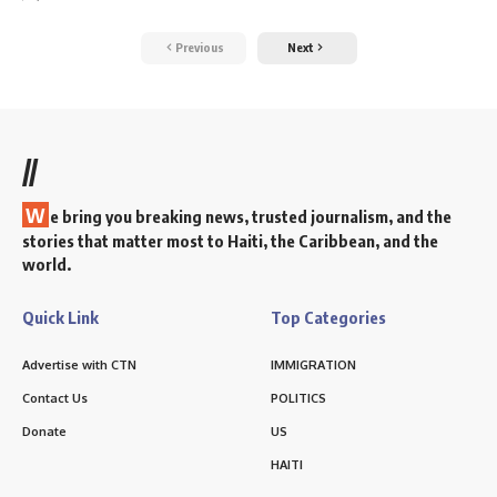
Previous
Next
//
W
e bring you breaking news, trusted journalism, and the
stories that matter most to Haiti, the Caribbean, and the
world.
Quick Link
Top Categories
Advertise with CTN
IMMIGRATION
Contact Us
POLITICS
Donate
US
HAITI