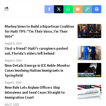
Markey Vows to Build a Bipartisan Coalition
for Haiti TPS: “I’m Their Voice, I’m Their
Vote”
August 6, 2026
I lost a friend’: Haiti’s caregivers pushed
out, Florida’s elders left behind
August 4, 2026
New Details Emerge in ICE Ankle-Monitor
Cases Involving Haitian Immigrants in
Springfield
August 2, 2026
New Rule Lets Asylum Officers Skip
Interviews and Send Cases Straight to
Immigration Court
July 27, 2026