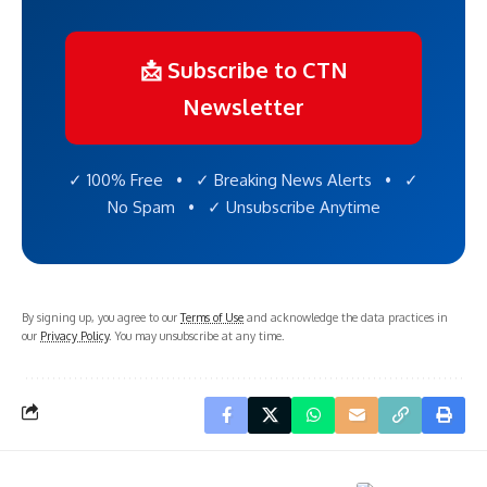
📩 Subscribe to CTN
Newsletter
✓ 100% Free • ✓ Breaking News Alerts • ✓
No Spam • ✓ Unsubscribe Anytime
By signing up, you agree to our
Terms of Use
and acknowledge the data practices in
our
Privacy Policy
. You may unsubscribe at any time.