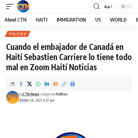
Aa
About CTN
HAITI
IMMIGRATION
US
WORLD
POLITICS
Cuando el embajador de Canadá en
Haití Sebastien Carriere lo tiene todo
mal en Zoom Haití Noticias
By
CTN News
Categories:
Politics
October 26, 2022 6:37 pm