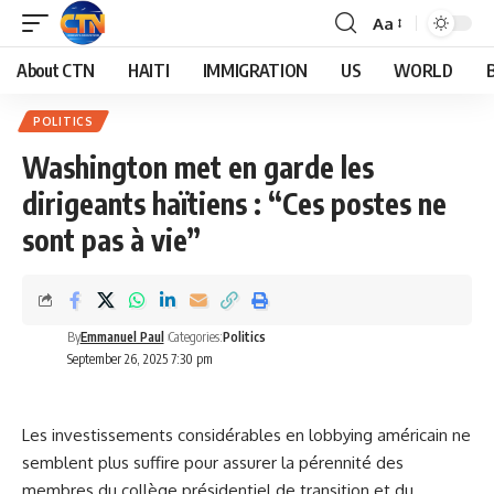
Aa
About CTN
HAITI
IMMIGRATION
US
WORLD
POLITICS
Washington met en garde les
dirigeants haïtiens : “Ces postes ne
sont pas à vie”
By
Emmanuel Paul
Categories:
Politics
September 26, 2025 7:30 pm
Les investissements considérables en lobbying américain ne
semblent plus suffire pour assurer la pérennité des
membres du collège présidentiel de transition et du