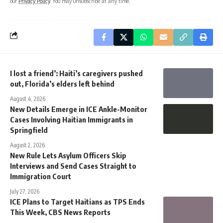
our
Privacy Policy
. You may unsubscribe at any time.
I lost a friend’: Haiti’s caregivers pushed
out, Florida’s elders left behind
August 4, 2026
New Details Emerge in ICE Ankle-Monitor
Cases Involving Haitian Immigrants in
Springfield
August 2, 2026
New Rule Lets Asylum Officers Skip
Interviews and Send Cases Straight to
Immigration Court
July 27, 2026
ICE Plans to Target Haitians as TPS Ends
This Week, CBS News Reports