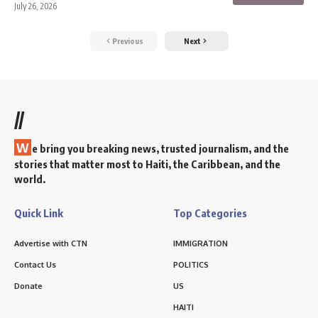
July 26, 2026
Previous
Next
//
W
e bring you breaking news, trusted journalism, and the
stories that matter most to Haiti, the Caribbean, and the
world.
Quick Link
Top Categories
Advertise with CTN
IMMIGRATION
Contact Us
POLITICS
Donate
US
HAITI