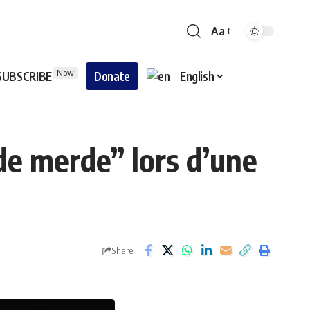
Aa
Now
SUBSCRIBE
Donate
English
de merde” lors d’une
Share