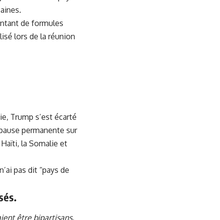
aines.
entant de formules
lisé lors de la réunion
ie, Trump s’est écarté
e pause permanente sur
aïti, la Somalie et
n’ai pas dit “pays de
sés.
ient être bipartisans.