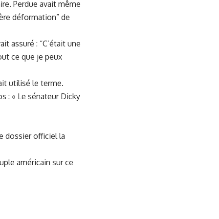
aire. Perdue avait même
sière déformation” de
it assuré : “C’était une
out ce que je peux
 utilisé le terme.
s : « Le sénateur Dicky
 dossier officiel la
euple américain sur ce