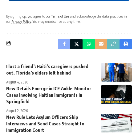
By signing up, you agree to our
Terms of Use
and acknowledge the data practices in
our
Privacy Policy
. You may unsubscribe at any time.
I lost a friend’: Haiti’s caregivers pushed
out, Florida’s elders left behind
August 4, 2026
New Details Emerge in ICE Ankle-Monitor
Cases Involving Haitian Immigrants in
Springfield
August 2, 2026
New Rule Lets Asylum Officers Skip
Interviews and Send Cases Straight to
Immigration Court