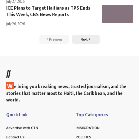
July 27, 2026
ICE Plans to Target Haitians as TPS Ends
This Week, CBS News Reports
July 26, 2026
Previous
Next
//
W
e bring you breaking news, trusted journalism, and the
stories that matter most to Haiti, the Caribbean, and the
world.
Quick Link
Top Categories
Advertise with CTN
IMMIGRATION
Contact Us
POLITICS