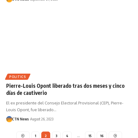
POLITICS
Pierre-Louis Opont liberado tras dos meses y cinco
días de cautiverio
El ex presidente del Consejo Electoral Provisional (CEP), Pierre-
Louis Opont, fue liberado…
CTN News
August 26, 2023
1
2
3
4
…
15
16