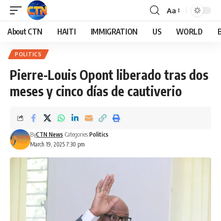
Aa
About CTN
HAITI
IMMIGRATION
US
WORLD
POLITICS
Pierre-Louis Opont liberado tras dos
meses y cinco días de cautiverio
By
CTN News
Categories:
Politics
March 19, 2025 7:30 pm