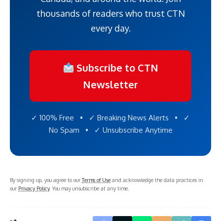
thousands of readers who trust CTN
every day.
Subscribe to CTN
Newsletter
✓ 100% Free • ✓ Breaking News Alerts • ✓
No Spam • ✓ Unsubscribe Anytime
By signing up, you agree to our
Terms of Use
and acknowledge the data practices in
our
Privacy Policy
. You may unsubscribe at any time.