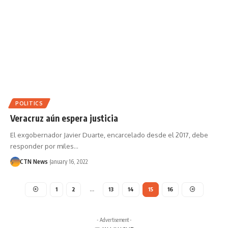
POLITICS
Veracruz aún espera justicia
El exgobernador Javier Duarte, encarcelado desde el 2017, debe
responder por miles…
CTN News
January 16, 2022
1
2
…
13
14
15
16
- Advertisement -