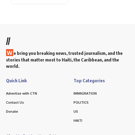
//
W
e bring you breaking news, trusted journalism, and the
stories that matter most to Haiti, the Caribbean, and the
world.
Quick Link
Top Categories
Advertise with CTN
IMMIGRATION
Contact Us
POLITICS
Donate
US
HAITI