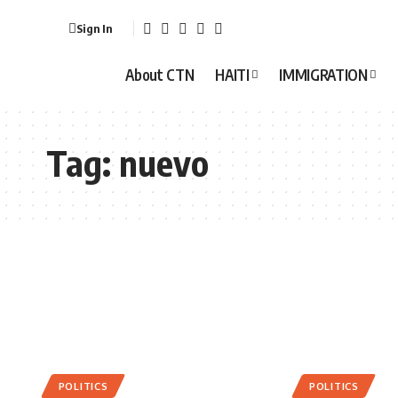
Sign In
About CTN
HAITI
IMMIGRATION
Tag:
nuevo
POLITICS
POLITICS