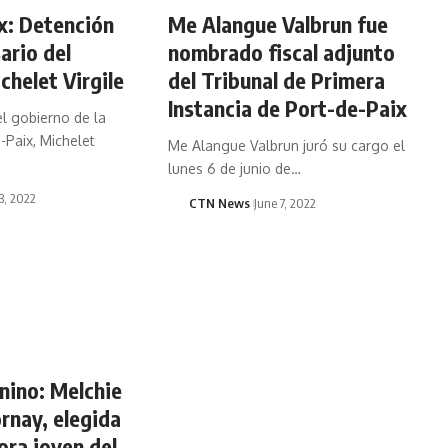
x: Detención
Me Alangue Valbrun fue
ario del
nombrado fiscal adjunto
chelet Virgile
del Tribunal de Primera
Instancia de Port-de-Paix
el gobierno de la
-Paix, Michelet
Me Alangue Valbrun juró su cargo el
lunes 6 de junio de…
13, 2022
CTN News
June 7, 2022
nino: Melchie
rnay, elegida
ora joven del