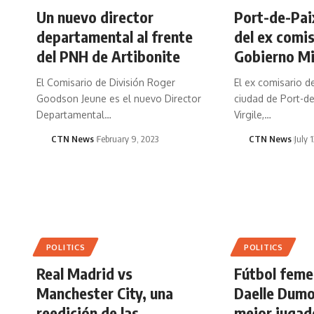
Un nuevo director
Port-de-Pai
departamental al frente
del ex comis
del PNH de Artibonite
Gobierno Mi
El Comisario de División Roger
El ex comisario d
Goodson Jeune es el nuevo Director
ciudad de Port-de
Departamental…
Virgile,…
CTN News
February 9, 2023
CTN News
July 
POLITICS
POLITICS
Real Madrid vs
Fútbol feme
Manchester City, una
Daelle Dumo
reedición de las
mejor jugad