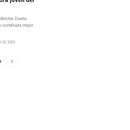
 Melchie Daelle
o nombrada mejor
h 22, 2022
2