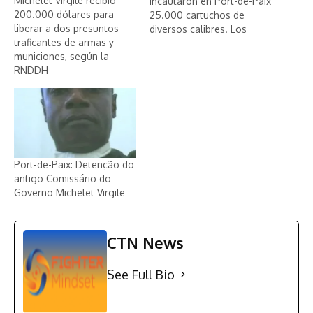
Michelet Virgile recibió
incautaron en Port-de-Paix
200.000 dólares para
25.000 cartuchos de
liberar a dos presuntos
diversos calibres. Los
traficantes de armas y
cartuchos fueron
municiones, según la
encontrados a bordo de
RNDDH
un autobús que se
disponía a viajar a Puerto
Príncipe, informa Wilguens
Devilas, periodista de
Zoom Haiti News, en el
lugar de los…
Port-de-Paix: Detenção do
antigo Comissário do
Governo Michelet Virgile
CTN News
See Full Bio