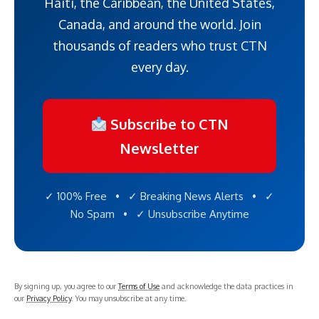
Haiti, the Caribbean, the United States,
Canada, and around the world. Join
thousands of readers who trust CTN
every day.
Subscribe to CTN
Newsletter
✓ 100% Free • ✓ Breaking News Alerts • ✓
No Spam • ✓ Unsubscribe Anytime
By signing up, you agree to our
Terms of Use
and acknowledge the data practices in
our
Privacy Policy
. You may unsubscribe at any time.