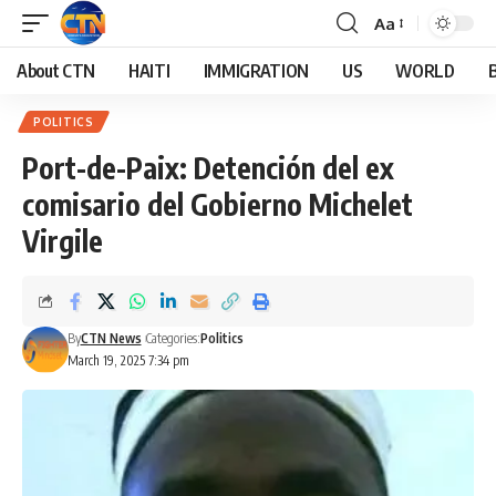
Aa
About CTN
HAITI
IMMIGRATION
US
WORLD
POLITICS
Port-de-Paix: Detención del ex
comisario del Gobierno Michelet
Virgile
By
CTN News
Categories:
Politics
March 19, 2025 7:34 pm