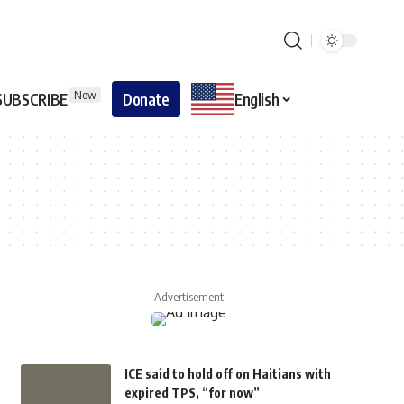
Now
SUBSCRIBE
Donate
English
- Advertisement -
ICE said to hold off on Haitians with
expired TPS, “for now”