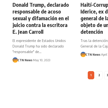
Donald Trump, declarado
Haití-Corrup
responsable de acoso
Iderice, ex 
sexual y difamación en el
general de l
juicio contra la escritora
objeto de u
E. Jean Carroll
detención
El expresidente de Estados Unidos
Tras la detención
Donald Trump ha sido declarado
General de la Caj
"responsable" de…
CTN News
April
CTN News
May 10, 2023
1
2