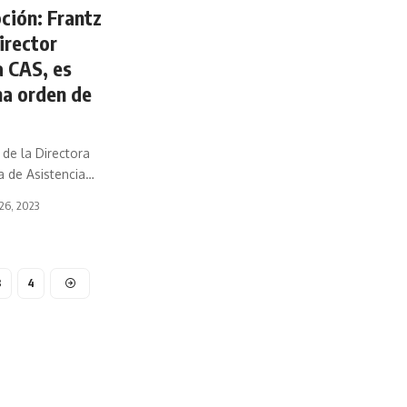
ción: Frantz
director
a CAS, es
na orden de
 de la Directora
a de Asistencia…
 26, 2023
3
4