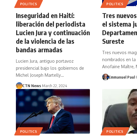
POLITICS
POLITICS
Inseguridad en Haití:
Tres nuevo
liberación del periodista
el sistema ju
Lucien Jura y continuación
Departamen
de la violencia de las
Sureste
bandas armadas
Tres nuevos mag
nombrados en la f
Lucien Jura, antiguo portavoz
Anofaine Maître,
presidencial bajo los gobiernos de
Michel Joseph Martelly…
Emmanuel Paul
CTN News
March 22, 2024
POLITICS
POLITICS