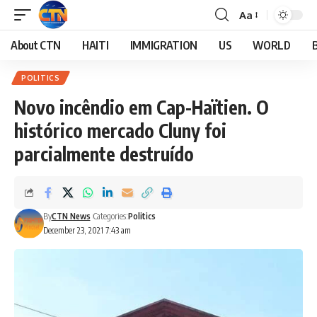
Aa
About CTN
HAITI
IMMIGRATION
US
WORLD
POLITICS
Novo incêndio em Cap-Haïtien. O
histórico mercado Cluny foi
parcialmente destruído
By
CTN News
Categories:
Politics
December 23, 2021 7:43 am