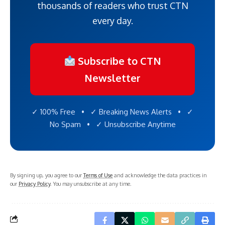
thousands of readers who trust CTN
every day.
Subscribe to CTN
Newsletter
✓ 100% Free • ✓ Breaking News Alerts • ✓
No Spam • ✓ Unsubscribe Anytime
By signing up, you agree to our
Terms of Use
and acknowledge the data practices in
our
Privacy Policy
. You may unsubscribe at any time.