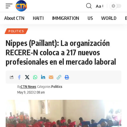
Aa
About CTN
HAITI
IMMIGRATION
US
WORLD
POLITICS
Nippes (Paillant): La organización
RECERE-N coloca a 217 nuevos
profesionales en el mercado laboral
By
CTN News
Categories:
Politics
May 9, 2023 2:08 am