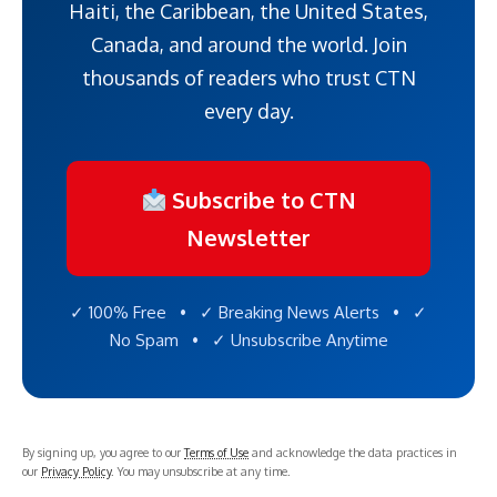
Haiti, the Caribbean, the United States,
Canada, and around the world. Join
thousands of readers who trust CTN
every day.
Subscribe to CTN
Newsletter
✓ 100% Free • ✓ Breaking News Alerts • ✓
No Spam • ✓ Unsubscribe Anytime
By signing up, you agree to our
Terms of Use
and acknowledge the data practices in
our
Privacy Policy
. You may unsubscribe at any time.