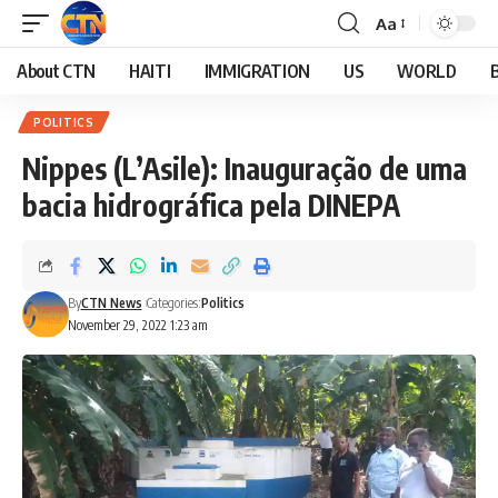
Aa
About CTN
HAITI
IMMIGRATION
US
WORLD
POLITICS
Nippes (L’Asile): Inauguração de uma
bacia hidrográfica pela DINEPA
By
CTN News
Categories:
Politics
November 29, 2022 1:23 am