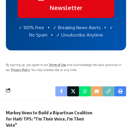
Newsletter
✓ 100% Free • ✓ Breaking News Alerts • ✓
No Spam • ✓ Unsubscribe Anytime
By signing up, you agree to our
Terms of Use
and acknowledge the data practices in
our
Privacy Policy
. You may unsubscribe at any time.
Markey Vows to Build a Bipartisan Coalition
for Haiti TPS: “I’m Their Voice, I’m Their
Vote”