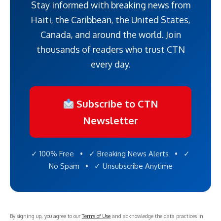
Stay informed with breaking news from
Haiti, the Caribbean, the United States,
Canada, and around the world. Join
thousands of readers who trust CTN
every day.
Subscribe to CTN
Newsletter
✓ 100% Free • ✓ Breaking News Alerts • ✓
No Spam • ✓ Unsubscribe Anytime
By signing up, you agree to our
Terms of Use
and acknowledge the data practices in