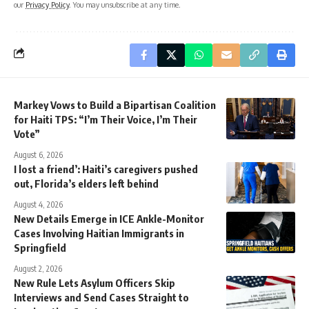
our
Privacy Policy
. You may unsubscribe at any time.
Markey Vows to Build a Bipartisan Coalition
for Haiti TPS: “I’m Their Voice, I’m Their
Vote”
August 6, 2026
I lost a friend’: Haiti’s caregivers pushed
out, Florida’s elders left behind
August 4, 2026
New Details Emerge in ICE Ankle-Monitor
Cases Involving Haitian Immigrants in
Springfield
August 2, 2026
New Rule Lets Asylum Officers Skip
Interviews and Send Cases Straight to