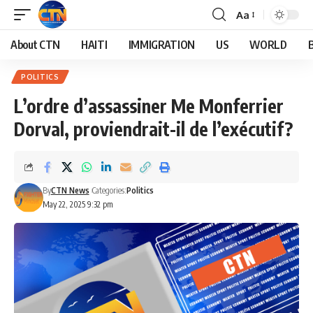
Aa
About CTN
HAITI
IMMIGRATION
US
WORLD
POLITICS
L’ordre d’assassiner Me Monferrier
Dorval, proviendrait-il de l’exécutif?
By
CTN News
Categories:
Politics
May 22, 2025 9:32 pm