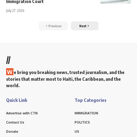
Immigration Court
July 27, 2026
Previous
Next
//
W
e bring you breaking news, trusted journalism, and the
stories that matter most to Haiti, the Caribbean, and the
world.
Quick Link
Top Categories
Advertise with CTN
IMMIGRATION
Contact Us
POLITICS
Donate
US