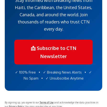
Stay informed with breaking news from
Haiti, the Caribbean, the United States,
Canada, and around the world. Join
thousands of readers who trust CTN
every day.
📩 Subscribe to CTN
Newsletter
✓ 100% Free • ✓ Breaking News Alerts • ✓
No Spam • ✓ Unsubscribe Anytime
By signing up, you agree to our
Terms of Use
and acknowledge the data practices in
our
Privacy Policy
. You may unsubscribe at any time.