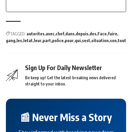
TAGGED:
autorites
avec
chef
dans
depuis
des
Face
faire
gang
les
letat
leur
part
police
pour
qui
sest
situation
son
tout
Sign Up For Daily Newsletter
Be keep up! Get the latest breaking news delivered
straight to your inbox.
📰 Never Miss a Story