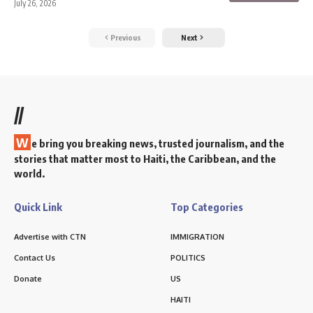
July 26, 2026
Previous
Next
//
W
e bring you breaking news, trusted journalism, and the
stories that matter most to Haiti, the Caribbean, and the
world.
Quick Link
Top Categories
Advertise with CTN
IMMIGRATION
Contact Us
POLITICS
Donate
US
HAITI