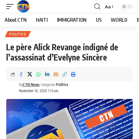
Aa
About CTN
HAITI
IMMIGRATION
US
WORLD
POLITICS
Le père Alick Revange indigné de
l’assassinat d’Evelyne Sincère
By
CTN News
Categories:
Politics
November 10, 2020 1:13 am