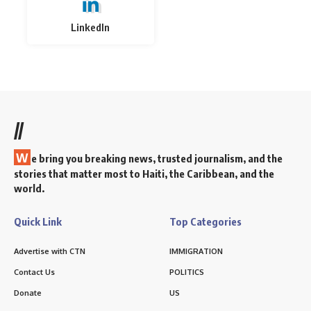
LinkedIn
//
W
e bring you breaking news, trusted journalism, and the
stories that matter most to Haiti, the Caribbean, and the
world.
Quick Link
Top Categories
Advertise with CTN
IMMIGRATION
Contact Us
POLITICS
Donate
US