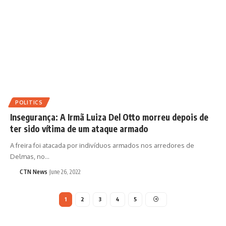
POLITICS
Insegurança: A Irmã Luiza Del Otto morreu depois de
ter sido vítima de um ataque armado
A freira foi atacada por indivíduos armados nos arredores de
Delmas, no…
CTN News
June 26, 2022
1
2
3
4
5