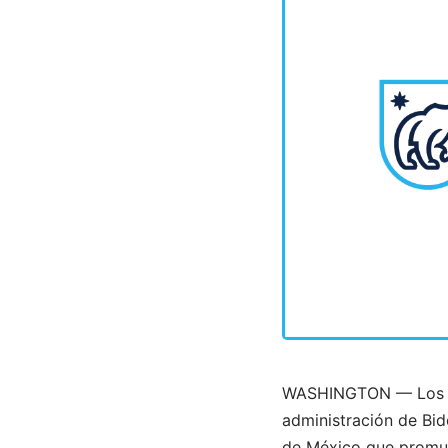
WASHINGTON — Los prin
administración de Bide
de México que promuev