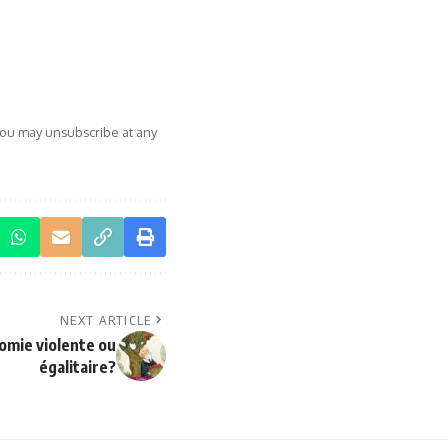
You may unsubscribe at any
NEXT ARTICLE
nomie violente ou
égalitaire?