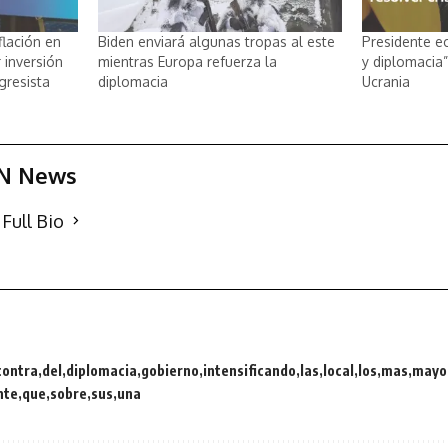
flación en
Biden enviará algunas tropas al este
Presidente e
 inversión
mientras Europa refuerza la
y diplomacia”
gresista
diplomacia
Ucrania
N News
Full Bio
contra
del
diplomacia
gobierno
intensificando
las
local
los
mas
mayo
nte
que
sobre
sus
una