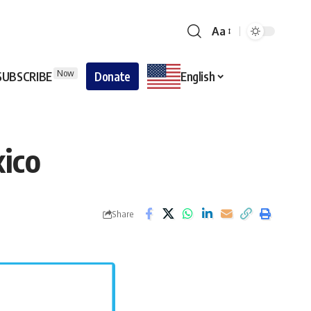
Aa
Now
SUBSCRIBE
Donate
English
xico
Share