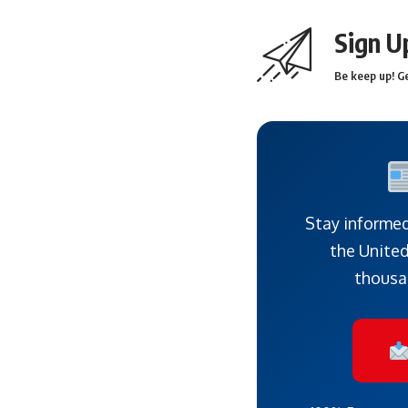
Sign U
Be keep up! Ge
Stay informed
the United
thousa