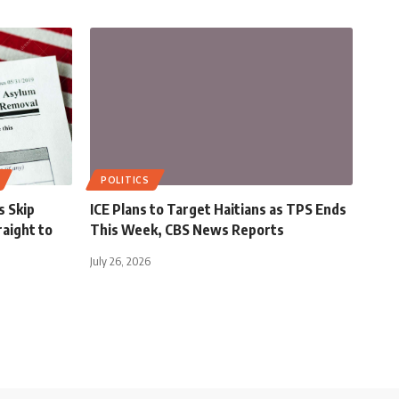
POLITICS
s Skip
ICE Plans to Target Haitians as TPS Ends
aight to
This Week, CBS News Reports
July 26, 2026