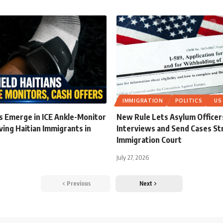
IMMIGRATION
POLITICS
US
s Emerge in ICE Ankle-Monitor
New Rule Lets Asylum Officer
ving Haitian Immigrants in
Interviews and Send Cases Str
Immigration Court
July 27, 2026
Previous
Next