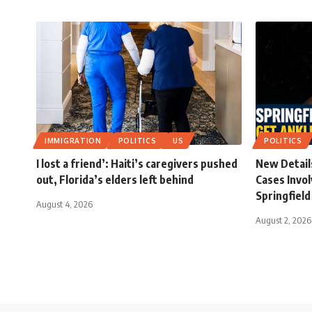
IMMIGRATION
POLITICS
US
POLITICS
I lost a friend’: Haiti’s caregivers pushed
New Detail
out, Florida’s elders left behind
Cases Invol
Springfield
August 4, 2026
August 2, 2026