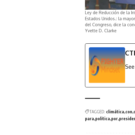
Ley de Reducción de la In
Estados Unidos.: la mayor
del Congreso, dice la con
Yvette D. Clarke
CT
See 
TAGGED:
climática
con
para
politica
por
preside