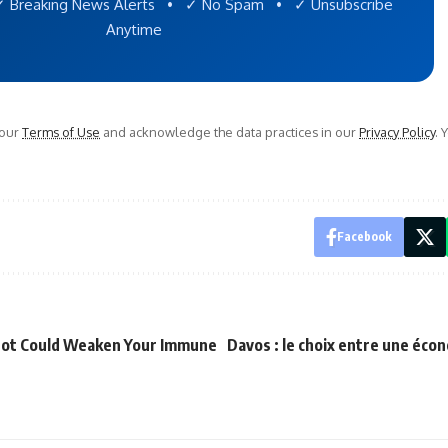
 Breaking News Alerts • ✓ No Spam • ✓ Unsubscribe
Anytime
 our
Terms of Use
and acknowledge the data practices in our
Privacy Policy
. 
Facebook
hot Could Weaken Your Immune
Davos : le choix entre une éco