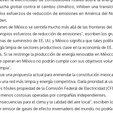
ucha global contra el cambio climático, inhiben una transic
los esfuerzos de reducción de emisiones en América del No
den.
ones de México se sentiría mucho más allá de las fronteras del p
ropios esfuerzos de reducción de emisiones”, escriben los gr
nas de suministro de EE. UU. y México significa que tales políti
rgía limpia de sectores productivos clave en la economía de EE.
s. Si se restringe la producción de energía renovable en México
 operan en México no podrán cumplir con sus objetivos volun
impia”.
ue una propuesta actual para enmendar la constitución mexicana
 una red más limpia y energía competitiva. Daría prioridad al us
s fósiles propiedad de la Comisión Federal de Electricidad (CFE
 y menos costosas operadas por compañías independientes.
nsecuencias para el clima y la calidad del aire local”, escriben
r emisor de gases de efecto invernadero del mundo, no podría