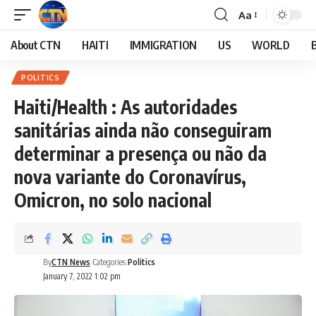
Aa
About CTN
HAITI
IMMIGRATION
US
WORLD
POLITICS
Haiti/Health : As autoridades
sanitárias ainda não conseguiram
determinar a presença ou não da
nova variante do Coronavírus,
Omicron, no solo nacional
By
CTN News
Categories:
Politics
January 7, 2022 1:02 pm