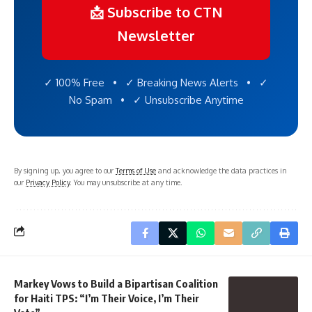
📩 Subscribe to CTN
Newsletter
✓ 100% Free • ✓ Breaking News Alerts • ✓
No Spam • ✓ Unsubscribe Anytime
By signing up, you agree to our
Terms of Use
and acknowledge the data practices in
our
Privacy Policy
. You may unsubscribe at any time.
Markey Vows to Build a Bipartisan Coalition
for Haiti TPS: “I’m Their Voice, I’m Their