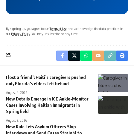
By signing up, you agree to our
Terms of Use
and acknowledge the data practices in
our
Privacy Policy
. You may unsubscribe at any time.
I lost a friend’: Haiti’s caregivers pushed
out, Florida’s elders left behind
August 4, 2026
New Details Emerge in ICE Ankle-Monitor
Cases Involving Haitian Immigrants in
Springfield
August 2, 2026
New Rule Lets Asylum Officers Skip
Interviews and Send Cases Straight to