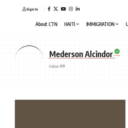
Sign In
About CTN
HAITI
IMMIGRATION
Mederson Alcindor
Follow: