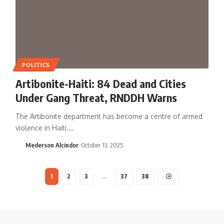
POLITICS
Artibonite-Haiti: 84 Dead and Cities
Under Gang Threat, RNDDH Warns
The Artibonite department has become a centre of armed
violence in Haiti.…
Mederson Alcindor
October 13, 2025
1
2
3
…
37
38