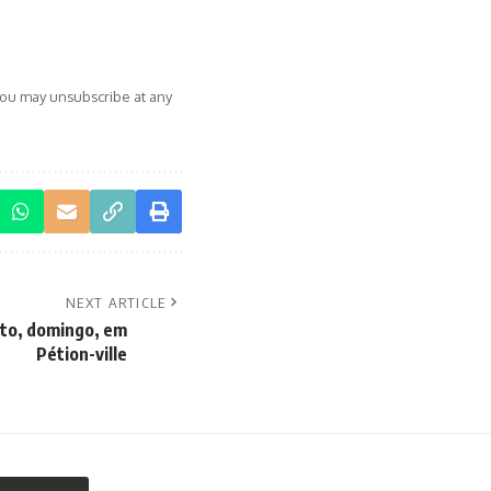
You may unsubscribe at any
NEXT ARTICLE
to, domingo, em
Pétion-ville