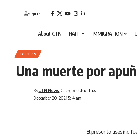
Sign In
About CTN
HAITI
IMMIGRATION
POLITICS
Una muerte por apuña
By
CTN News
Categories:
Politics
December 20, 2021 5:14 am
El presunto asesino fue