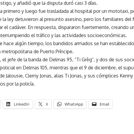
stigo, y añadió que la disputa duró casi 3 días.
da primero y luego fue trasladada al hospital por un mototaxi, 
la ley detuvieron al presunto asesino, pero los familiares del 
ar el cadáver. En respuesta, dispararon fuertemente, creando u
nterrumpiendo el tráfico y las actividades socioeconómicas.
e hace algún tiempo, los bandidos armados se han establecido
a metropolitana de Puerto Príncipe.
, el jefe de la banda de Delmas 95, “Ti Grèg”, y dos de sus soc
olicial en Delmas 105, mientras que el 9 de diciembre, el supu
 de Jalousie, Clerny Jonas, alias Ti Jonas, y sus cómplices Kenny
s por la policía.
LinkedIn
X
WhatsApp
Email