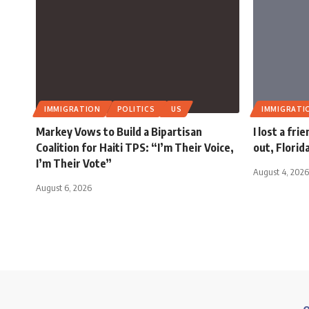
IMMIGRATION
POLITICS
US
IMMIGRATI
Markey Vows to Build a Bipartisan
I lost a fri
Coalition for Haiti TPS: “I’m Their Voice,
out, Florid
I’m Their Vote”
August 4, 2026
August 6, 2026