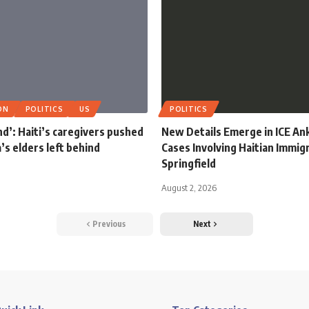
ON
POLITICS
US
POLITICS
end’: Haiti’s caregivers pushed
New Details Emerge in ICE An
a’s elders left behind
Cases Involving Haitian Immig
Springfield
August 2, 2026
Previous
Next