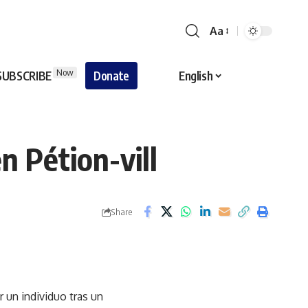
Aa
Font
Resizer
Now
SUBSCRIBE
Donate
English
 Pétion-vill
Share
r un individuo tras un