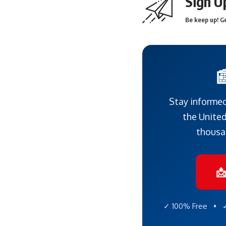
Sign U
Be keep up! Ge

Stay informed
the United
thousa

✓ 100% Free • ✓