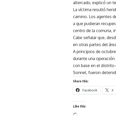
altercado, explicó un te
La víctima resultó heri
camino. Los agentes de 
a que pudieran recuper
centro de la comuna, i
Cabe señalar que, desd
en otras partes del áre
A principios de octubre
durante una operación p
con base en el distrito
Sonnel, fueron detenido
Share this:
Facebook
X
Like this:
Loading…