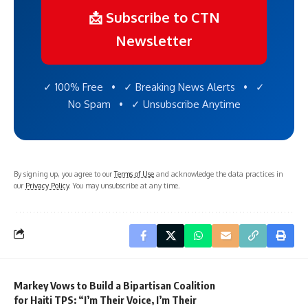
📩 Subscribe to CTN
Newsletter
✓ 100% Free • ✓ Breaking News Alerts • ✓
No Spam • ✓ Unsubscribe Anytime
By signing up, you agree to our
Terms of Use
and acknowledge the data practices in
our
Privacy Policy
. You may unsubscribe at any time.
Markey Vows to Build a Bipartisan Coalition
for Haiti TPS: “I’m Their Voice, I’m Their