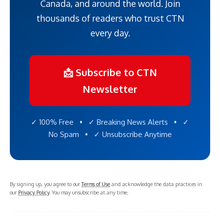
Canada, and around the world. Join
thousands of readers who trust CTN
every day.
📩 Subscribe to CTN
Newsletter
✓ 100% Free • ✓ Breaking News Alerts • ✓
No Spam • ✓ Unsubscribe Anytime
By signing up, you agree to our
Terms of Use
and acknowledge the data practices in
our
Privacy Policy
. You may unsubscribe at any time.