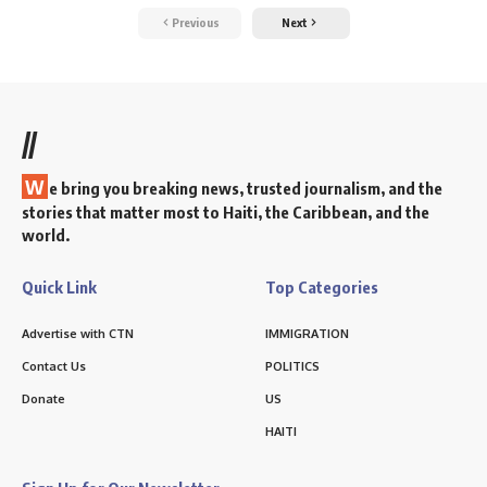
Previous
Next
//
W
e bring you breaking news, trusted journalism, and the
stories that matter most to Haiti, the Caribbean, and the
world.
Quick Link
Top Categories
Advertise with CTN
IMMIGRATION
Contact Us
POLITICS
Donate
US
HAITI