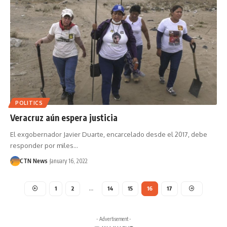
POLITICS
Veracruz aún espera justicia
El exgobernador Javier Duarte, encarcelado desde el 2017, debe
responder por miles…
CTN News
January 16, 2022
1
2
…
14
15
16
17
- Advertisement -