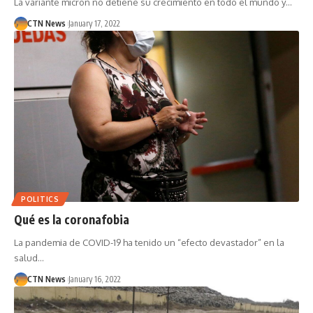
La variante micron no detiene su crecimiento en todo el mundo y…
CTN News
January 17, 2022
POLITICS
Qué es la coronafobia
La pandemia de COVID-19 ha tenido un “efecto devastador” en la
salud…
CTN News
January 16, 2022