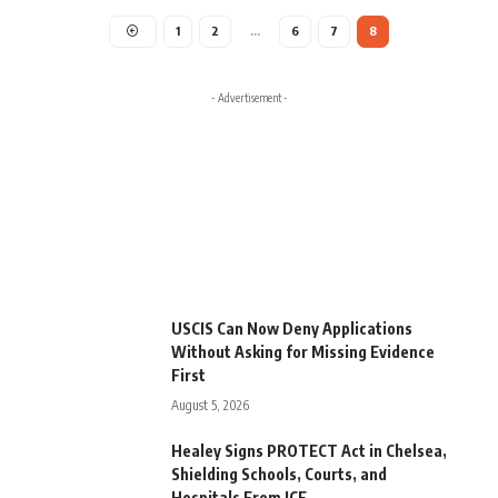
1
2
…
6
7
8
- Advertisement -
USCIS Can Now Deny Applications
Without Asking for Missing Evidence
First
August 5, 2026
Healey Signs PROTECT Act in Chelsea,
Shielding Schools, Courts, and
Hospitals From ICE