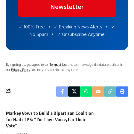
Newsletter
✓ 100% Free • ✓ Breaking News Alerts • ✓
No Spam • ✓ Unsubscribe Anytime
By signing up, you agree to our
Terms of Use
and acknowledge the data practices in
our
Privacy Policy
. You may unsubscribe at any time.
Markey Vows to Build a Bipartisan Coalition
for Haiti TPS: “I’m Their Voice, I’m Their
Vote”