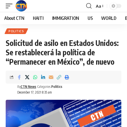
Aa
About CTN
HAITI
IMMIGRATION
US
WORLD
POLITICS
Solicitud de asilo en Estados Unidos:
Se restablecerá la política de
“Permanecer en México”, de nuevo
By
CTN News
Categories:
Politics
December 17, 2021 8:35 am