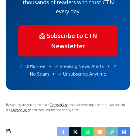
thousands of readers who trust CTN
every day.
📩 Subscribe to CTN
Newsletter
✓ 100% Free • ✓ Breaking News Alerts • ✓
No Spam • ✓ Unsubscribe Anytime
By signing up, you agree to our
Terms of Use
and acknowledge the data practices in
our
Privacy Policy
. You may unsubscribe at any time.