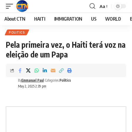
Aa
About CTN
HAITI
IMMIGRATION
US
WORLD
POLITICS
Pela primeira vez, o Haiti terá voz na
eleição de um Papa
By
Emmanuel Paul
Categories:
Politics
May 2, 2025 2:39 pm