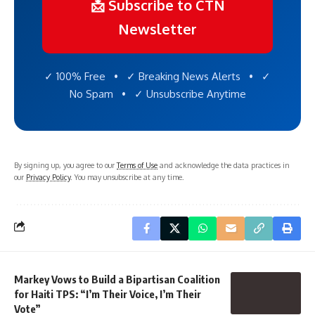
📩 Subscribe to CTN
Newsletter
✓ 100% Free • ✓ Breaking News Alerts • ✓
No Spam • ✓ Unsubscribe Anytime
By signing up, you agree to our
Terms of Use
and acknowledge the data practices in
our
Privacy Policy
. You may unsubscribe at any time.
Markey Vows to Build a Bipartisan Coalition
for Haiti TPS: “I’m Their Voice, I’m Their
Vote”