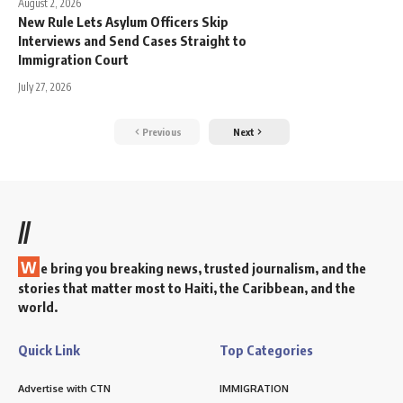
August 2, 2026
New Rule Lets Asylum Officers Skip
Interviews and Send Cases Straight to
Immigration Court
July 27, 2026
Previous
Next
//
W
e bring you breaking news, trusted journalism, and the
stories that matter most to Haiti, the Caribbean, and the
world.
Quick Link
Top Categories
Advertise with CTN
IMMIGRATION