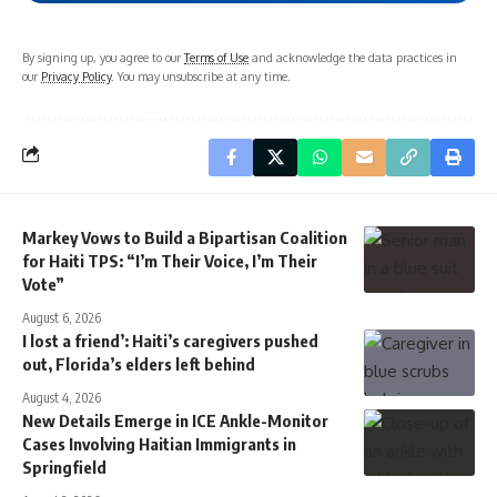
By signing up, you agree to our
Terms of Use
and acknowledge the data practices in
our
Privacy Policy
. You may unsubscribe at any time.
Markey Vows to Build a Bipartisan Coalition
for Haiti TPS: “I’m Their Voice, I’m Their
Vote”
August 6, 2026
I lost a friend’: Haiti’s caregivers pushed
out, Florida’s elders left behind
August 4, 2026
New Details Emerge in ICE Ankle-Monitor
Cases Involving Haitian Immigrants in
Springfield