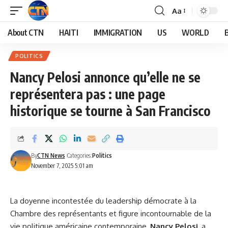
Aa
About CTN
HAITI
IMMIGRATION
US
WORLD
POLITICS
Nancy Pelosi annonce qu’elle ne se
représentera pas : une page
historique se tourne à San Francisco
By
CTN News
Categories:
Politics
November 7, 2025 5:01 am
La doyenne incontestée du leadership démocrate à la
Chambre des représentants et figure incontournable de la
vie politique américaine contemporaine,
Nancy Pelosi
, a