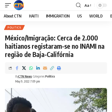
Aa
About CTN
HAITI
IMMIGRATION
US
WORLD
POLITICS
México/Imigração: Cerca de 2.000
haitianos registaram-se no INAMI na
região de Baja-Califórnia
By
CTN News
Categories:
Politics
May 9, 2022 7:09 pm