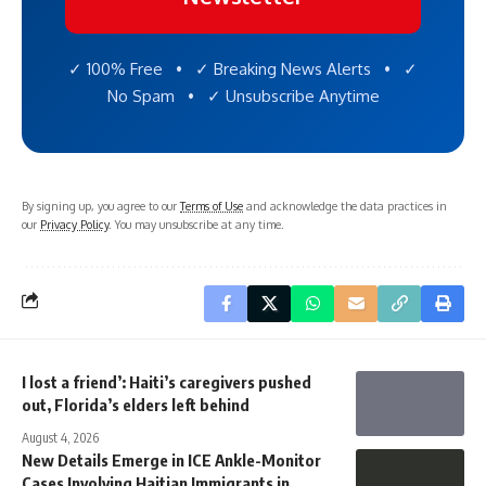
✓ 100% Free • ✓ Breaking News Alerts • ✓
No Spam • ✓ Unsubscribe Anytime
By signing up, you agree to our
Terms of Use
and acknowledge the data practices in
our
Privacy Policy
. You may unsubscribe at any time.
I lost a friend’: Haiti’s caregivers pushed
out, Florida’s elders left behind
August 4, 2026
New Details Emerge in ICE Ankle-Monitor
Cases Involving Haitian Immigrants in