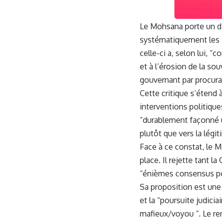
Le Mohsana porte un dia
systématiquement les i
celle-ci a, selon lui, “
et à l’érosion de la sou
gouvernant par procurat
Cette critique s’étend à
interventions politiqu
“durablement façonné un
plutôt que vers la légit
Face à ce constat, le 
place. Il rejette tant 
“énièmes consensus pol
Sa proposition est une 
et la “poursuite judicia
mafieux/voyou “. Le ren