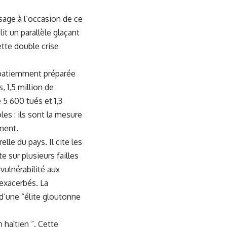
ssage à l’occasion de ce
t un parallèle glaçant
ette double crise
e patiemment préparée
 1,5 million de
 5 600 tués et 1,3
es : ils sont la mesure
ment.
lle du pays. Il cite les
 sur plusieurs failles
 vulnérabilité aux
 exacerbés. La
d’une “élite gloutonne
n haïtien “. Cette