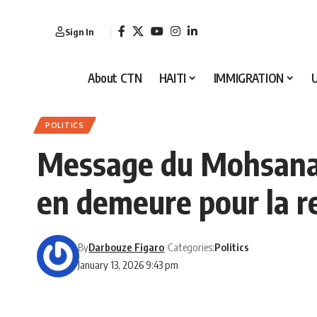
Sign In
About CTN
HAITI
IMMIGRATION
POLITICS
Message du Mohsana :
en demeure pour la re
By
Darbouze Figaro
Categories:
Politics
January 13, 2026 9:43 pm