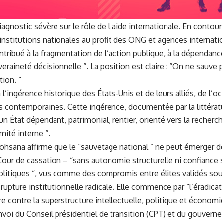
gnostic sévère sur le rôle de l’aide internationale. En contou
nstitutions nationales au profit des ONG et agences internati
contribué à la fragmentation de l’action publique, à la dépendance
veraineté décisionnelle “. La position est claire : “On ne sauve 
ion. “
 l’ingérence historique des États-Unis et de leurs alliés, de l’o
es contemporaines. Cette ingérence, documentée par la littérat
 État dépendant, patrimonial, rentier, orienté vers la recherc
imité interne “.
Mohsana affirme que le “sauvetage national ” ne peut émerger d
la Cour de cassation – “sans autonomie structurelle ni confiance 
itiques “, vus comme des compromis entre élites validés sou
rupture institutionnelle radicale. Elle commence par “l’éradica
ire contre la superstructure intellectuelle, politique et économi
voi du Conseil présidentiel de transition (CPT) et du gouvernem