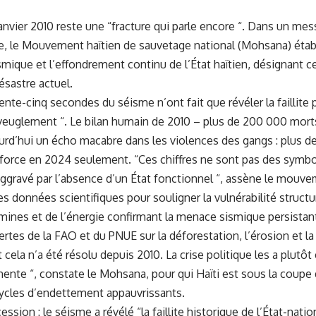
janvier 2010 reste une “fracture qui parle encore “. Dans un me
e, le Mouvement haïtien de sauvetage national (Mohsana) établi
smique et l’effondrement continu de l’État haïtien, désignant c
sastre actuel.
ente-cinq secondes du séisme n’ont fait que révéler la faillit
veuglement “. Le bilan humain de 2010 – plus de 200 000 morts,
urd’hui un écho macabre dans les violences des gangs : plus de
 force en 2024 seulement. “Ces chiffres ne sont pas des symbol
ggravé par l’absence d’un État fonctionnel “, assène le mouve
s données scientifiques pour souligner la vulnérabilité structure
ines et de l’énergie confirmant la menace sismique persistante
lertes de la FAO et du PNUE sur la déforestation, l’érosion et la
 cela n’a été résolu depuis 2010. La crise politique les a plutôt
ente “, constate le Mohsana, pour qui Haïti est sous la coupe 
cycles d’endettement appauvrissants.
ssion : le séisme a révélé “la faillite historique de l’État-natio