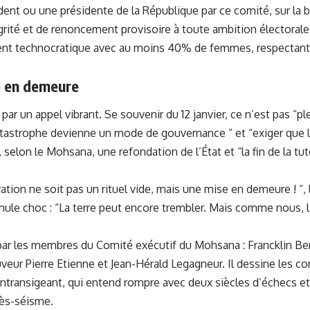
dent ou une présidente de la République par ce comité, sur la ba
rité et de renoncement provisoire à toute ambition électorale
nt technocratique avec au moins 40% de femmes, respectan
e en demeure
ar un appel vibrant. Se souvenir du 12 janvier, ce n’est pas “pl
catastrophe devienne un mode de gouvernance ” et “exiger que le
, selon le Mohsana, une refondation de l’État et “la fin de la tu
on ne soit pas un rituel vide, mais une mise en demeure ! “,
mule choc : “La terre peut encore trembler. Mais comme nous, l’É
par les membres du Comité exécutif du Mohsana : Francklin Be
eur Pierre Etienne et Jean-Hérald Legagneur. Il dessine les co
 intransigeant, qui entend rompre avec deux siècles d’échecs e
rès-séisme.