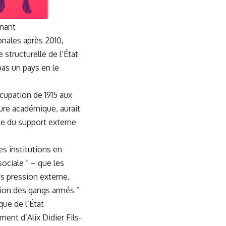
rnant
onales après 2010,
 structurelle de l’État
pas un pays en le
ccupation de 1915 aux
ure académique, aurait
he du support externe
es institutions en
sociale ” – que les
s pression externe.
tion des gangs armés ”
que de l’État
ent d’Alix Didier Fils-