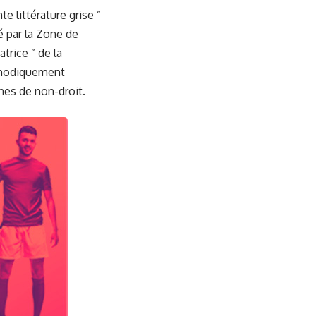
 littérature grise ”
é par la Zone de
trice ” de la
éthodiquement
nes de non-droit.