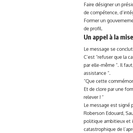
Faire désigner un prési
de compétence, d’intég
Former un gouverneme
de profil.
Un appel à la mis
Le message se conclut p
C’est “refuser que la 
par elle-même “. Il faut
assistance “.
“Que cette commémorati
Et de clore par une for
relever ! “
Le message est signé 
Roberson Edouard, Sauv
politique ambitieux et
catastrophique de l’ap