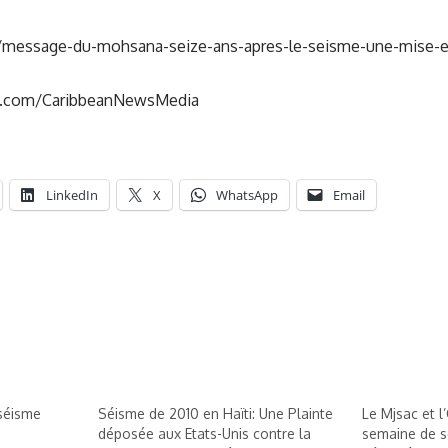
r/message-du-mohsana-seize-ans-apres-le-seisme-une-mise-
k.com/CaribbeanNewsMedia
LinkedIn
X
WhatsApp
Email
 séisme
Séisme de 2010 en Haïti: Une Plainte
Le Mjsac et l
déposée aux Etats-Unis contre la
semaine de so