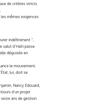
se de critères stricts
.
t les mêmes exigences
eurer indéfiniment “.
 salut d’Haïti passe
telle déguisée en
 lance le mouvement.
tat, lui, doit se
njamin, Nancy Edouard,
ntours d’un projet
t seize ans de gestion