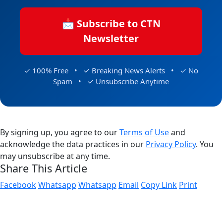
📩 Subscribe to CTN
Newsletter
✓ 100% Free • ✓ Breaking News Alerts • ✓ No
Spam • ✓ Unsubscribe Anytime
By signing up, you agree to our
Terms of Use
and
acknowledge the data practices in our
Privacy Policy
. You
may unsubscribe at any time.
Share This Article
Facebook
Whatsapp
Whatsapp
Email
Copy Link
Print