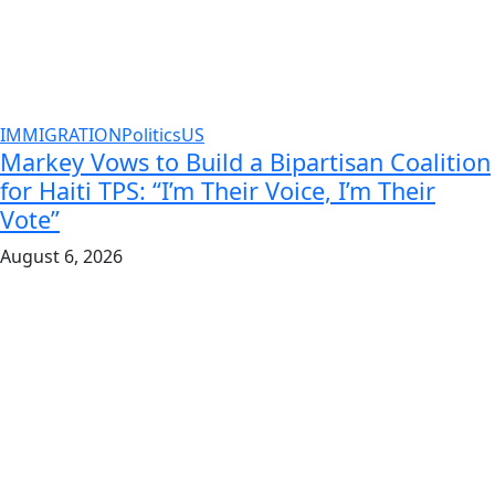
IMMIGRATION
Politics
US
Markey Vows to Build a Bipartisan Coalition
for Haiti TPS: “I’m Their Voice, I’m Their
Vote”
August 6, 2026