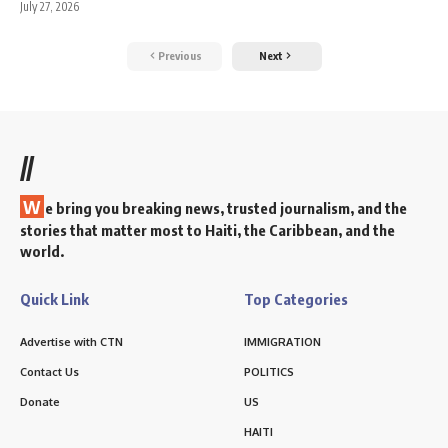
July 27, 2026
Previous
Next
//
W
e bring you breaking news, trusted journalism, and the
stories that matter most to Haiti, the Caribbean, and the
world.
Quick Link
Top Categories
Advertise with CTN
IMMIGRATION
Contact Us
POLITICS
Donate
US
HAITI