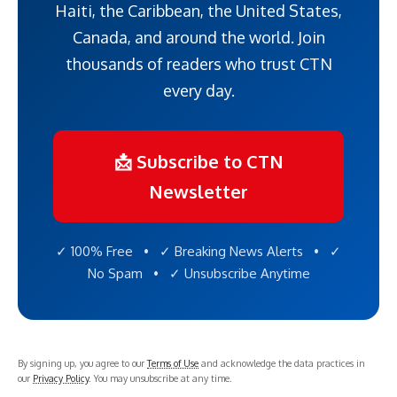
Haiti, the Caribbean, the United States,
Canada, and around the world. Join
thousands of readers who trust CTN
every day.
📩 Subscribe to CTN
Newsletter
✓ 100% Free • ✓ Breaking News Alerts • ✓
No Spam • ✓ Unsubscribe Anytime
By signing up, you agree to our
Terms of Use
and acknowledge the data practices in
our
Privacy Policy
. You may unsubscribe at any time.