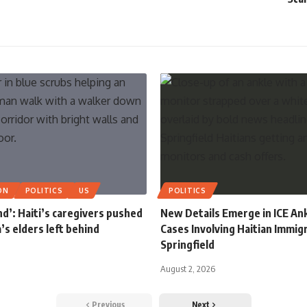
ON
POLITICS
US
POLITICS
end’: Haiti’s caregivers pushed
New Details Emerge in ICE An
a’s elders left behind
Cases Involving Haitian Immig
Springfield
August 2, 2026
Previous
Next