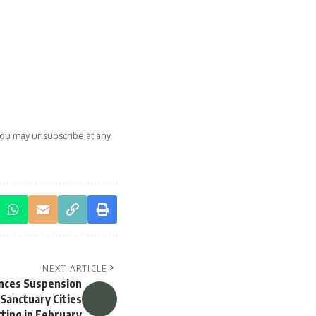
You may unsubscribe at any
NEXT ARTICLE
nces Suspension
 Sanctuary Cities
ting in February