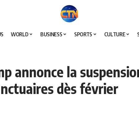
US
WORLD
BUSINESS
SPORTS
CULTURE
mp annonce la suspensi
anctuaires dès février