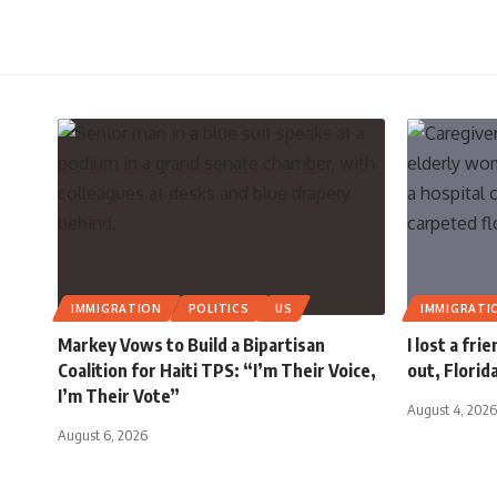
IMMIGRATION
POLITICS
US
IMMIGRATI
Markey Vows to Build a Bipartisan
I lost a fri
Coalition for Haiti TPS: “I’m Their Voice,
out, Florid
I’m Their Vote”
August 4, 2026
August 6, 2026