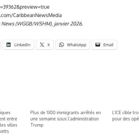
?p=39362&preview=true
k.com/CaribbeanNewsMedia
s News (WGGB/WSHM), janvier 2026.
LinkedIn
X
WhatsApp
Email
tiques
Plus de 1300 immigrants arrêtés en
L’ICE cible tr
ent entre
une semaine sous l’administration
pour des opé
les villes
Trump
setts