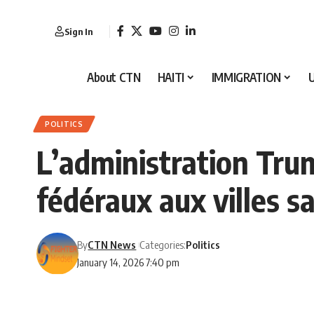
Sign In
About CTN
HAITI
IMMIGRATION
POLITICS
L’administration Tru
fédéraux aux villes s
By
CTN News
Categories:
Politics
January 14, 2026 7:40 pm