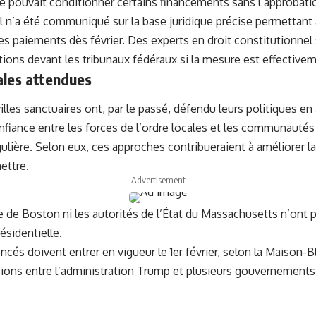
 ne pouvait conditionner certains financements sans l’approbat
il n’a été communiqué sur la base juridique précise permetta
es paiements dès février. Des experts en droit constitutionnel 
ions devant les tribunaux fédéraux si la mesure est effective
ales attendues
lles sanctuaires ont, par le passé, défendu leurs politiques en 
onfiance entre les forces de l’ordre locales et les communauté
égulière. Selon eux, ces approches contribueraient à améliorer l
ettre.
- Advertisement -
rie de Boston ni les autorités de l’État du Massachusetts n’ont 
résidentielle.
és doivent entrer en vigueur le 1er février, selon la Maison-
ions entre l’administration Trump et plusieurs gouvernements 