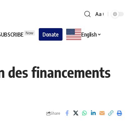
Aa
Now
SUBSCRIBE
Donate
English
on des financements
Share