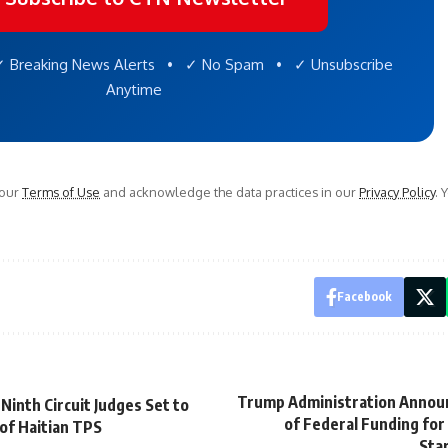
 Breaking News Alerts • ✓ No Spam • ✓ Unsubscribe
Anytime
 our
Terms of Use
and acknowledge the data practices in our
Privacy Policy
. 
Facebook
Trump Administration Annou
Ninth Circuit Judges Set to
of Federal Funding for
 of Haitian TPS
Star