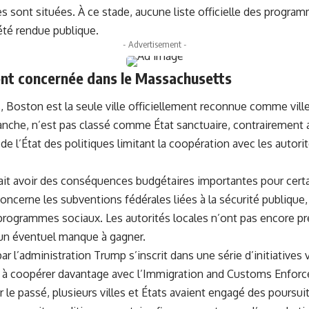
es sont situées. À ce stade, aucune liste officielle des progr
été rendue publique.
- Advertisement -
nt concernée dans le Massachusetts
Boston est la seule ville officiellement reconnue comme ville 
nche, n’est pas classé comme État sanctuaire, contrairement 
 de l’État des politiques limitant la coopération avec les autori
rait avoir des conséquences budgétaires importantes pour certa
ncerne les subventions fédérales liées à la sécurité publique
 programmes sociaux. Les autorités locales n’ont pas encore p
 un éventuel manque à gagner.
r l’administration Trump s’inscrit dans une série d’initiatives v
à coopérer davantage avec l’Immigration and Customs Enforce
r le passé, plusieurs villes et États avaient engagé des poursui