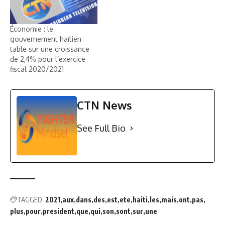
Économie : le
gouvernement haïtien
table sur une croissance
de 2,4% pour l’exercice
fiscal 2020/2021
CTN News
See Full Bio
TAGGED:
2021
aux
dans
des
est
ete
haiti
les
mais
ont
pas
plus
pour
president
que
qui
son
sont
sur
une