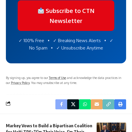
Subscribe to CTN
Newsletter
✓ 100% Free • ✓ Breaking News Alerts • ✓
No Spam • ✓ Unsubscribe Anytime
By signing up, you agree to our
Terms of Use
and acknowledge the data practices in
our
Privacy Policy
. You may unsubscribe at any time.
Markey Vows to Build a Bipartisan Coalition
for Haiti TPS: “I’m Their Voice, I’m Their