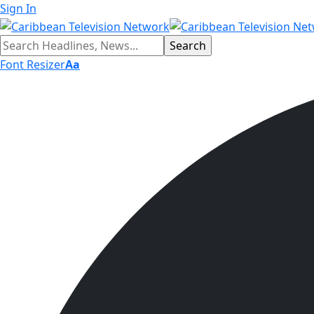
Sign In
Font Resizer
Aa