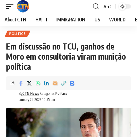
Aa
Font
Resizer
About CTN
HAITI
IMMIGRATION
US
WORLD
POLITICS
Em discussão no TCU, ganhos de
Moro em consultoria viram munição
política
By
CTN News
Categories:
Politics
January 21, 2022 10:55 pm