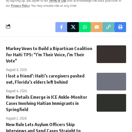
By signing up, you agree to our
Terms of Use
and acknowledge the data practices in
our
Privacy Policy
. You may unsubscribe at any time.
Markey Vows to Build a Bipartisan Coalition
for Haiti TPS: “I’m Their Voice, I’m Their
Vote”
August 6, 2026
I lost a friend’: Haiti’s caregivers pushed
out, Florida’s elders left behind
August 4, 2026
New Details Emerge in ICE Ankle-Monitor
Cases Involving Haitian Immigrants in
Springfield
August 2, 2026
New Rule Lets Asylum Officers Skip
Interviews and Send Cases Straight to