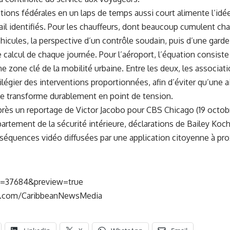
entions fédérales en un laps de temps aussi court alimente l’i
vail identifiés. Pour les chauffeurs, dont beaucoup cumulent cha
cules, la perspective d’un contrôle soudain, puis d’une garde 
calcul de chaque journée. Pour l’aéroport, l’équation consiste 
e zone clé de la mobilité urbaine. Entre les deux, les associatio
ilégier des interventions proportionnées, afin d’éviter qu’une ai
e transforme durablement en point de tension.
près un reportage de Victor Jacobo pour CBS Chicago (19 octob
tement de la sécurité intérieure, déclarations de Bailey Koch,
s, séquences vidéo diffusées par une application citoyenne à pro
?p=37684&preview=true
k.com/CaribbeanNewsMedia