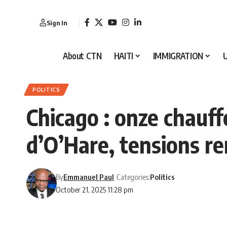
Sign In
About CTN
HAITI
IMMIGRATION
POLITICS
Chicago : onze chauff
d’O’Hare, tensions re
By
Emmanuel Paul
Categories:
Politics
October 21, 2025 11:28 pm