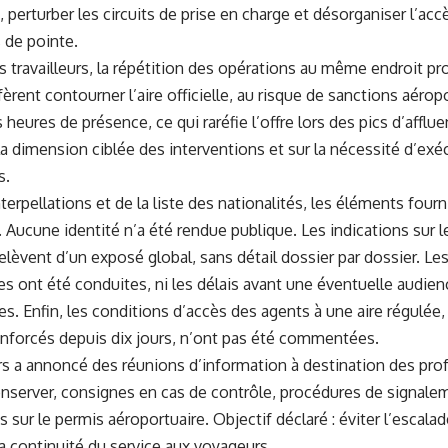
, perturber les circuits de prise en charge et désorganiser l’ac
de pointe.
 travailleurs, la répétition des opérations au même endroit prod
fèrent contourner l’aire officielle, au risque de sanctions aérop
 heures de présence, ce qui raréfie l’offre lors des pics d’affluen
 la dimension ciblée des interventions et sur la nécessité d’ex
s.
erpellations et de la liste des nationalités, les éléments fourni
 Aucune identité n’a été rendue publique. Les indications sur 
lèvent d’un exposé global, sans détail dossier par dossier. Les
s ont été conduites, ni les délais avant une éventuelle audien
s. Enfin, les conditions d’accès des agents à une aire régulée, 
renforcés depuis dix jours, n’ont pas été commentées.
rs a annoncé des réunions d’information à destination des prof
nserver, consignes en cas de contrôle, procédures de signalem
sur le permis aéroportuaire. Objectif déclaré : éviter l’escalad
 la continuité du service aux voyageurs.