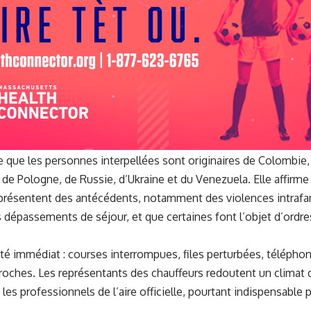
e que les personnes interpellées sont originaires de Colombie, 
e Pologne, de Russie, d’Ukraine et du Venezuela. Elle affirme 
s présentent des antécédents, notamment des violences intrafa
es dépassements de séjour, et que certaines font l’objet d’ordr
 a été immédiat : courses interrompues, files perturbées, télépho
proches. Les représentants des chauffeurs redoutent un climat 
s professionnels de l’aire officielle, pourtant indispensable pou