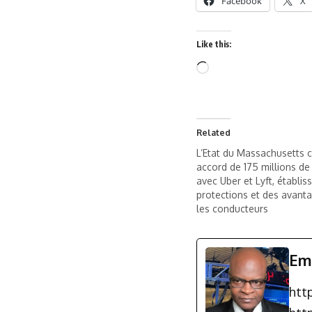
Facebook
X
Like this:
Related
L’Etat du Massachusetts 
accord de 175 millions de
avec Uber et Lyft, établis
protections et des avant
les conducteurs
Em
htt