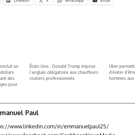
LinkedIn
X
WhatsApp
Email
conclut un
États-Unis : Donald Trump impose
Uber permett
 dollars
l’anglais obligatoire aux chauffeurs
d’éviter d’êt
sant des
routiers professionnels
hommes aux 
ages pour
manuel Paul
ps://www.linkedin.com/in/emmanuelpaul25/