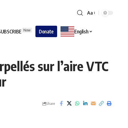
Aa
Now
SUBSCRIBE
Donate
English
pellés sur l’aire VTC
ur
Share