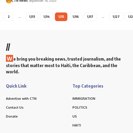
CTN News
September 16, 2020
2
…
1,113
1,114
1,115
1,116
1,117
…
1,127
1,1
//
W
e bring you breaking news, trusted journalism, and the
stories that matter most to Haiti, the Caribbean, and the
world.
Quick Link
Top Categories
Advertise with CTN
IMMIGRATION
Contact Us
POLITICS
Donate
US
HAITI