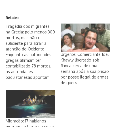
Related
Tragédia dos migrantes
na Grécia: pelo menos 300
mortos, mas não o
suficiente para atrair a
atenção do Ocidente
Urgente: Comerciante Joel
Enquanto as autoridades
Khawly libertado sob
gregas afirmam ter
fiança cerca de uma
contabilizado 78 mortos,
semana após a sua prisão
as autoridades
por posse ilegal de armas
paquistanesas apontam
de guerra
para mais de trezentos
mortos. O primeiro-
ministro interino grego,
Ioannis Sarmas, declarou
que será realizada uma
"investigação aprofundada
sobre os factos reais e os
Migração: 17 haitianos
juízos técnicos" para
morrem ao largo da costa