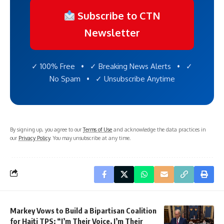
Subscribe to CTN
Newsletter
✓ 100% Free • ✓ Breaking News Alerts • ✓
No Spam • ✓ Unsubscribe Anytime
By signing up, you agree to our
Terms of Use
and acknowledge the data practices in
our
Privacy Policy
. You may unsubscribe at any time.
Markey Vows to Build a Bipartisan Coalition
for Haiti TPS: “I’m Their Voice, I’m Their