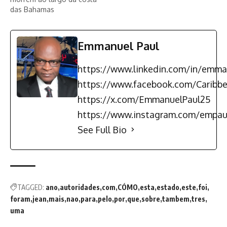
determinar as causas do
das Bahamas
naufrágio do barco na
noite de…
Emmanuel Paul
https://www.linkedin.com/in/emma
https://www.facebook.com/Carib
https://x.com/EmmanuelPaul25
https://www.instagram.com/empau
See Full Bio
TAGGED:
ano
autoridades
com
CÓMO
esta
estado
este
foi
foram
jean
mais
nao
para
pelo
por
que
sobre
tambem
tres
uma