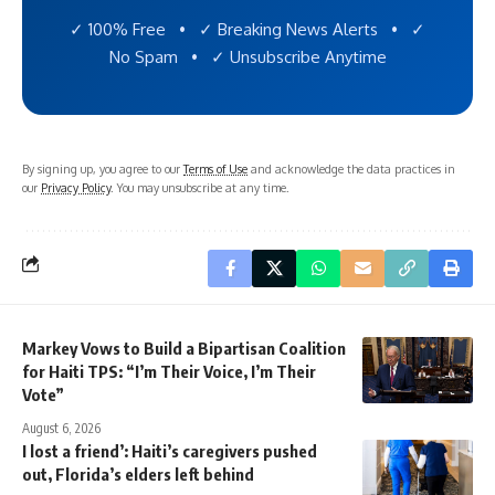
✓ 100% Free • ✓ Breaking News Alerts • ✓
No Spam • ✓ Unsubscribe Anytime
By signing up, you agree to our
Terms of Use
and acknowledge the data practices in
our
Privacy Policy
. You may unsubscribe at any time.
Markey Vows to Build a Bipartisan Coalition
for Haiti TPS: “I’m Their Voice, I’m Their
Vote”
August 6, 2026
I lost a friend’: Haiti’s caregivers pushed
out, Florida’s elders left behind