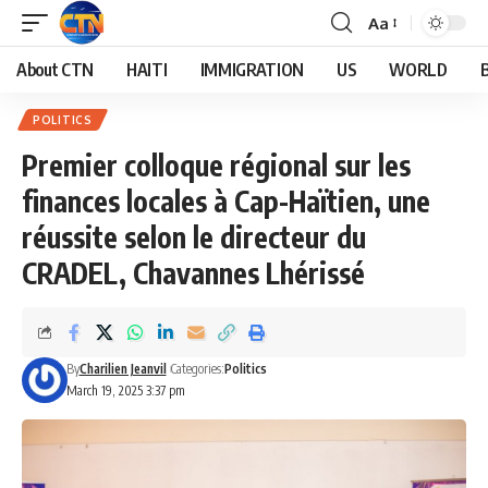
Aa
About CTN
HAITI
IMMIGRATION
US
WORLD
POLITICS
Premier colloque régional sur les
finances locales à Cap-Haïtien, une
réussite selon le directeur du
CRADEL, Chavannes Lhérissé
By
Charilien Jeanvil
Categories:
Politics
March 19, 2025 3:37 pm