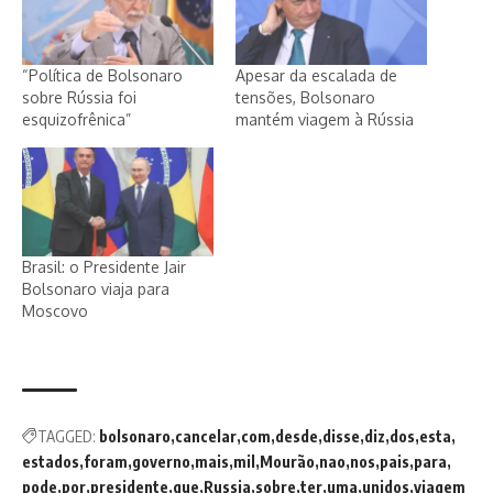
“Política de Bolsonaro
Apesar da escalada de
sobre Rússia foi
tensões, Bolsonaro
esquizofrênica”
mantém viagem à Rússia
Brasil: o Presidente Jair
Bolsonaro viaja para
Moscovo
TAGGED:
bolsonaro
cancelar
com
desde
disse
diz
dos
esta
estados
foram
governo
mais
mil
Mourão
nao
nos
pais
para
pode
por
presidente
que
Russia
sobre
ter
uma
unidos
viagem