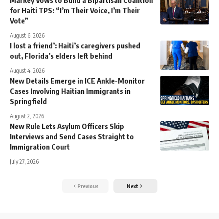
Markey Vows to Build a Bipartisan Coalition
for Haiti TPS: “I’m Their Voice, I’m Their
Vote”
August 6, 2026
I lost a friend’: Haiti’s caregivers pushed
out, Florida’s elders left behind
August 4, 2026
New Details Emerge in ICE Ankle-Monitor
Cases Involving Haitian Immigrants in
Springfield
August 2, 2026
New Rule Lets Asylum Officers Skip
Interviews and Send Cases Straight to
Immigration Court
July 27, 2026
Previous
Next