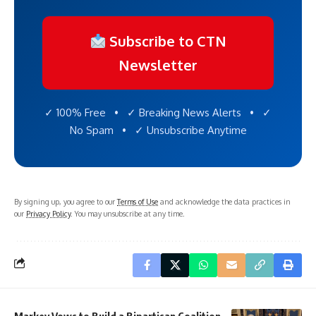
Subscribe to CTN
Newsletter
✓ 100% Free • ✓ Breaking News Alerts • ✓
No Spam • ✓ Unsubscribe Anytime
By signing up, you agree to our
Terms of Use
and acknowledge the data practices in
our
Privacy Policy
. You may unsubscribe at any time.