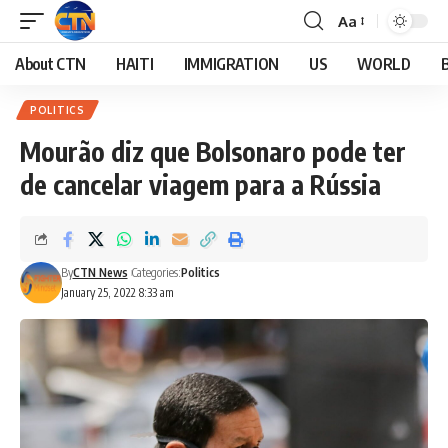
Aa
About CTN
HAITI
IMMIGRATION
US
WORLD
POLITICS
Mourão diz que Bolsonaro pode ter
de cancelar viagem para a Rússia
By
CTN News
Categories:
Politics
January 25, 2022 8:33 am