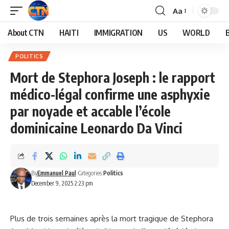
Aa
About CTN
HAITI
IMMIGRATION
US
WORLD
POLITICS
Mort de Stephora Joseph : le rapport
médico-légal confirme une asphyxie
par noyade et accable l’école
dominicaine Leonardo Da Vinci
By
Emmanuel Paul
Categories:
Politics
December 9, 2025 2:23 pm
Plus de trois semaines après la mort tragique de Stephora