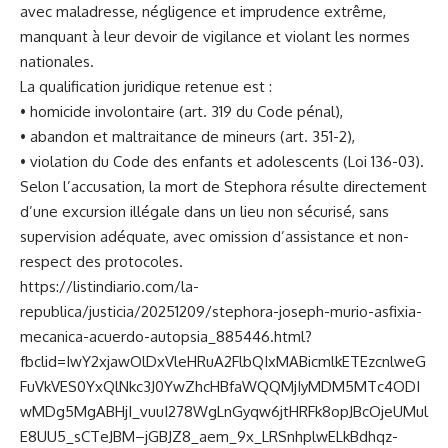
avec maladresse, négligence et imprudence extrême,
manquant à leur devoir de vigilance et violant les normes
nationales.
La qualification juridique retenue est :
• homicide involontaire (art. 319 du Code pénal),
• abandon et maltraitance de mineurs (art. 351-2),
• violation du Code des enfants et adolescents (Loi 136-03).
Selon l’accusation, la mort de Stephora résulte directement
d’une excursion illégale dans un lieu non sécurisé, sans
supervision adéquate, avec omission d’assistance et non-
respect des protocoles.
https://listindiario.com/la-
republica/justicia/20251209/stephora-joseph-murio-asfixia-
mecanica-acuerdo-autopsia_885446.html?
fbclid=IwY2xjawOlDxVleHRuA2FlbQIxMABicmlkETEzcnlweG
FuVkVES0YxQlNkc3J0YwZhcHBfaWQQMjIyMDM5MTc4ODI
wMDg5MgABHjI_vuuI278WgLnGyqw6jtHRFk8opJBcOjeUMul
E8UU5_sCTeJBM–jGBJZ8_aem_9x_LRSnhplwELkBdhqz-