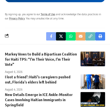
By signing up, you agree to our
Terms of Use
and acknowledge the data practices in
our
Privacy Policy
. You may unsubscribe at any time.
Markey Vows to Build a Bipartisan Coalition
for Haiti TPS: “I’m Their Voice, I’m Their
Vote”
August 6, 2026
I lost a friend’: Haiti’s caregivers pushed
out, Florida’s elders left behind
August 4, 2026
New Details Emerge in ICE Ankle-Monitor
Cases Involving Haitian Immigrants in
Springfield