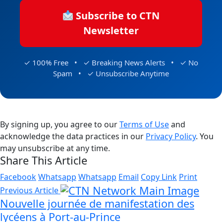
Subscribe to CTN
Newsletter
✓ 100% Free • ✓ Breaking News Alerts • ✓ No
Spam • ✓ Unsubscribe Anytime
By signing up, you agree to our
Terms of Use
and
acknowledge the data practices in our
Privacy Policy
. You
may unsubscribe at any time.
Share This Article
Facebook
Whatsapp
Whatsapp
Email
Copy Link
Print
Previous Article
Nouvelle journée de manifestation des
lycéens à Port-au-Prince