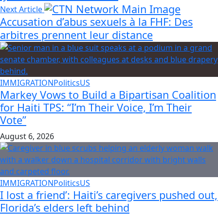
Next Article
Accusation d’abus sexuels à la FHF: Des
arbitres prennent leur distance
IMMIGRATION
Politics
US
Markey Vows to Build a Bipartisan Coalition
for Haiti TPS: “I’m Their Voice, I’m Their
Vote”
August 6, 2026
IMMIGRATION
Politics
US
I lost a friend’: Haiti’s caregivers pushed out,
Florida’s elders left behind