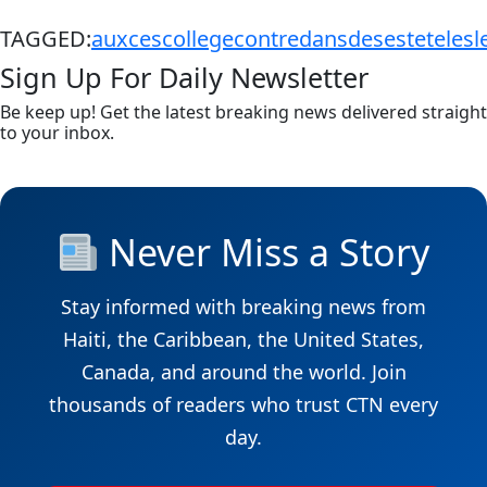
TAGGED:
aux
ces
college
contre
dans
des
est
ete
les
l
Sign Up For Daily Newsletter
Be keep up! Get the latest breaking news delivered straight
to your inbox.
Never Miss a Story
Stay informed with breaking news from
Haiti, the Caribbean, the United States,
Canada, and around the world. Join
thousands of readers who trust CTN every
day.