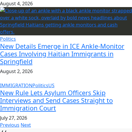
August 4, 2026
Politics
New Details Emerge in ICE Ankle-Monitor
Cases Involving Haitian Immigrants in
Springfield
August 2, 2026
IMMIGRATION
Politics
US
New Rule Lets Asylum Officers Skip
Interviews and Send Cases Straight to
Immigration Court
July 27, 2026
Previous
Next